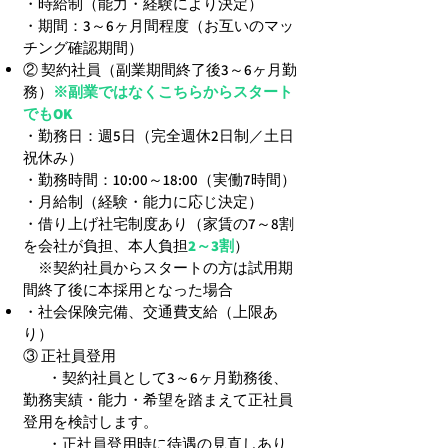
・時給制（能力・経験により決定）
・期間：3～6ヶ月間程度（お互いのマッ
チング確認期間）
② 契約社員（副業期間終了後3～6ヶ月勤
務）
※副業ではなくこちらからスタート
でもOK
・勤務日：週5日（完全週休2日制／土日
祝休み）
・勤務時間：10:00～18:00（実働7時間）
・月給制（経験・能力に応じ決定）
・借り上げ社宅制度あり（家賃の7～8割
を会社が負担、本人負担
2～3割
）
※契約社員からスタートの方は試用期
間終了後に本採用となった場合
・社会保険完備、交通費支給（上限あ
り）
③ 正社員登用
・契約社員として3～6ヶ月勤務後、
勤務実績・能力・希望を踏まえて正社員
登用を検討します。
・正社員登用時に待遇の見直しあり