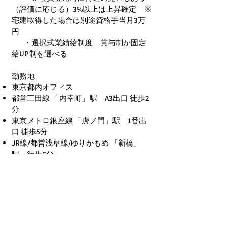
（評価に応じる）3%以上は上昇確定
※
宅建取得した場合は別途資格手当月3万
円
・選択式業績給制度 賞与制か固定
給UP制を選べる
勤務地
東京都内オフィス
都営三田線 「内幸町」駅 A3出口 徒歩2
分
東京メトロ銀座線 「虎ノ門」駅 1番出
口 徒歩5分
JR線/都営浅草線/ゆりかもめ 「新橋」
駅 徒歩6分
東京メトロ丸ノ内線/日比谷線/千代田線
「霞ケ関」駅 C3出口 徒歩7分
福利厚生（契約社員以降）
借り上げ社宅制度（一都三県の希望エリ
アをできる限り考慮）